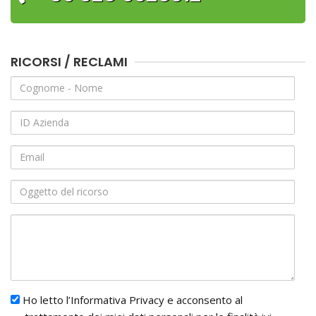
RICORSI / RECLAMI
Cognome
-
Nome
ID
Azienda
Email
Oggetto
del
ricorso
Ricorso
/
Reclamo
Trattamento
Ho letto l’Informativa Privacy e acconsento al
dei